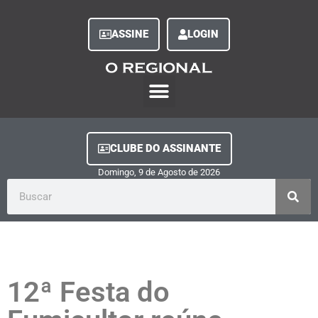
ASSINE
LOGIN
O Regional Play
Quem Somos
Clube do Assinante
Fale Conosco
Minha Conta
CLUBE DO ASSINANTE
Domingo, 9
de
Agosto
de
2026
12ª Festa do