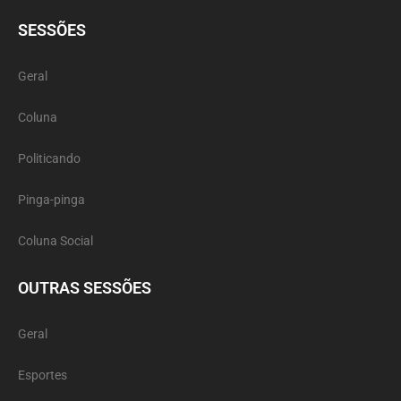
SESSÕES
Geral
Coluna
Politicando
Pinga-pinga
Coluna Social
OUTRAS SESSÕES
Geral
Esportes