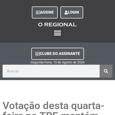
ASSINE
LOGIN
O Regional Play
Quem Somos
Clube do Assinante
Fale Conosco
Minha Conta
CLUBE DO ASSINANTE
Segunda-Feira, 10
de
Agosto
de
2026
Votação desta quarta-