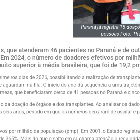
Paraná já registra 15 doaç
pessoas Foto: Tha
as, que atenderam 46 pacientes no Paraná e de out
 Em 2024, o número de doadores efetivos por milh
uito superior à média brasileira, que foi de 19,2 p
imeiros dias de 2026, possibilitando a realização de transplan
 aguardam na fila. O início do ano dá sequência a uma trajetóri
órneas, que beneficiaram cerca de 41 pessoas no Paraná e cinco
rio da doação de órgãos e dos transplantes. Ao analisar os da
s seis anos, período em que os números deixaram de oscilar e
tivos por milhão de população (pmp). Em 2001, o Estado regis
de 365%. Mais do que o salto em si, chama atenção a regularid