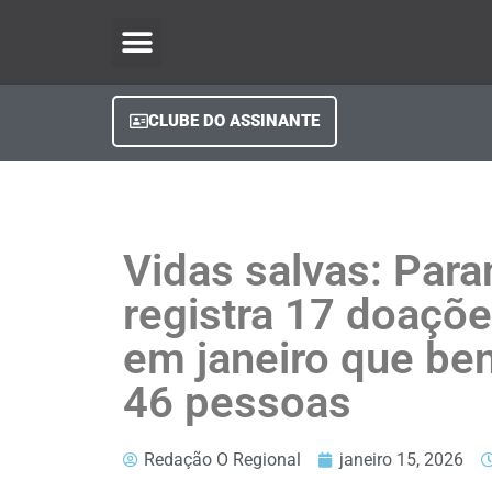
O Regional Play
Quem Somos
Clube do Assinante
Fale Conosco
Minha Conta
CLUBE DO ASSINANTE
Vidas salvas: Para
registra 17 doaçõ
em janeiro que be
46 pessoas
Redação O Regional
janeiro 15, 2026