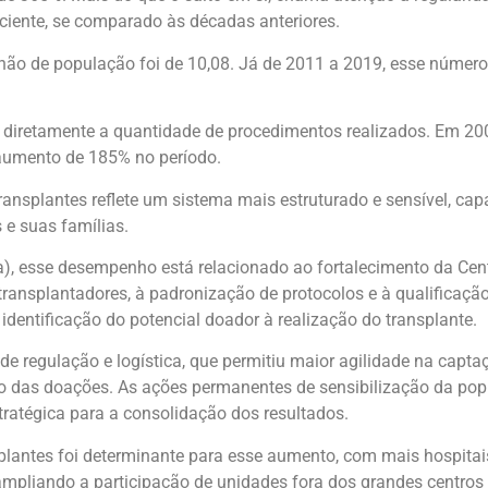
ciente, se comparado às décadas anteriores.
hão de população foi de 10,08. Já de 2011 a 2019, esse númer
iretamente a quantidade de procedimentos realizados. Em 2001
aumento de 185% no período.
ransplantes reflete um sistema mais estruturado e sensível, cap
 e suas famílias.
), esse desempenho está relacionado ao fortalecimento da Cent
transplantadores, à padronização de protocolos e à qualificaçã
identificação do potencial doador à realização do transplante.
de regulação e logística, que permitiu maior agilidade na captaç
o das doações. As ações permanentes de sensibilização da p
tratégica para a consolidação dos resultados.
ansplantes foi determinante para esse aumento, com mais hospita
ampliando a participação de unidades fora dos grandes centros 