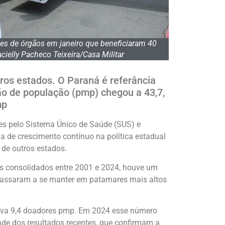
ões de órgãos em janeiro que beneficiaram 40
cielly Pacheco Teixeira/Casa Militar
ros estados. O Paraná é referância
ão de população (pmp) chegou a 43,7,
mp
tes pelo Sistema Único de Saúde (SUS) e
a de crescimento contínuo na política estadual
 de outros estados.
dos consolidados entre 2001 e 2024, houve um
 passaram a se manter em patamares mais altos
trava 9,4 doadores pmp. Em 2024 esse número
ade dos resultados recentes, que confirmam a