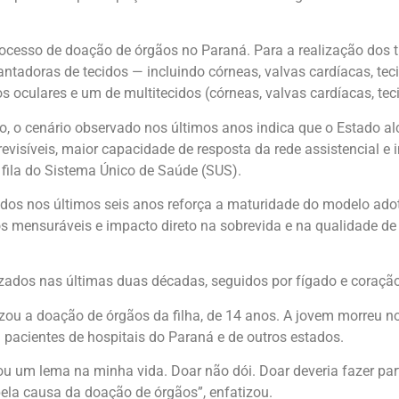
rocesso de doação de órgãos no Paraná. Para a realização dos 
antadoras de tecidos — incluindo córneas, valvas cardíacas, te
os oculares e um de multitecidos (córneas, valvas cardíacas, te
eto, o cenário observado nos últimos anos indica que o Estado
revisíveis, maior capacidade de resposta da rede assistencial 
fila do Sistema Único de Saúde (SUS).
dos nos últimos seis anos reforça a maturidade do modelo adot
os mensuráveis e impacto direto na sobrevida e na qualidade de
izados nas últimas duas décadas, seguidos por fígado e coração
ou a doação de órgãos da filha, de 14 anos. A jovem morreu no
 pacientes de hospitais do Paraná e de outros estados.
rou um lema na minha vida. Doar não dói. Doar deveria fazer pa
pela causa da doação de órgãos”, enfatizou.