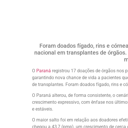
Foram doados fígado, rins e córne
nacional em transplantes de órgãos.
m
O
Paraná
registrou 17 doações de órgãos nos pr
garantindo nova chance de vida a pacientes que
de transplantes. Foram doados fígado, rins e c
O Paraná alterou, de forma consistente, o cená
crescimento expressivo, com ênfase nos último
e estáveis.
O maior salto foi em relação aos doadores efe
chegou a 43,7 (pmp), um crescimento de cerca 