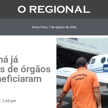
Sexta-Feira, 7
de
Agosto
de
2026
ná já
es de órgãos
neficiaram
2:44 pm