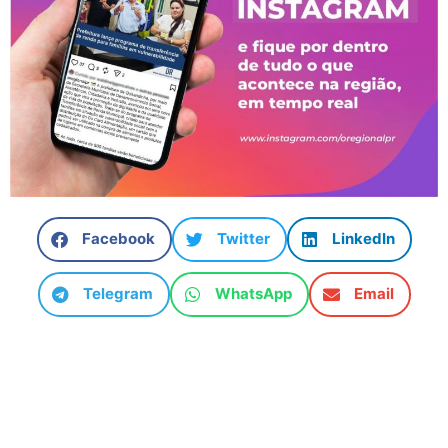
Facebook
Twitter
LinkedIn
Telegram
WhatsApp
Email