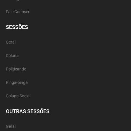
Fale Conosco
SESSÕES
Geral
Coluna
Politicando
Pinga-pinga
Coluna Social
OUTRAS SESSÕES
Geral