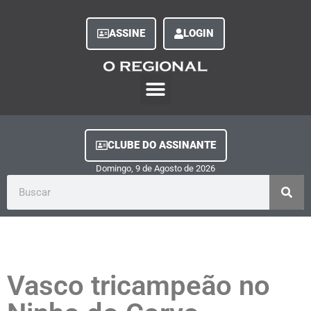
ASSINE
LOGIN
O Regional Play
Quem Somos
Clube do Assinante
Fale Conosco
Minha Conta
CLUBE DO ASSINANTE
Domingo, 9
de
Agosto
de
2026
Vasco tricampeão no