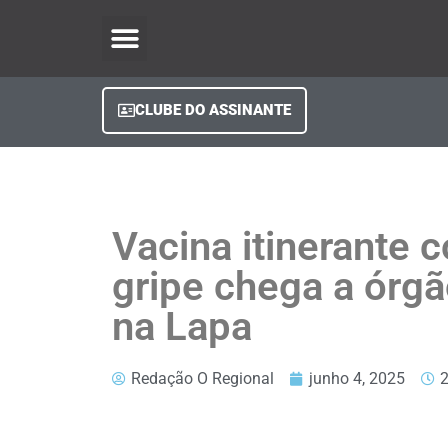
O Regional Play
Quem Somos
Clube do Assinante
Fale Conosco
Minha Conta
CLUBE DO ASSINANTE
Vacina itinerante c
gripe chega a órgã
na Lapa
Redação O Regional
junho 4, 2025