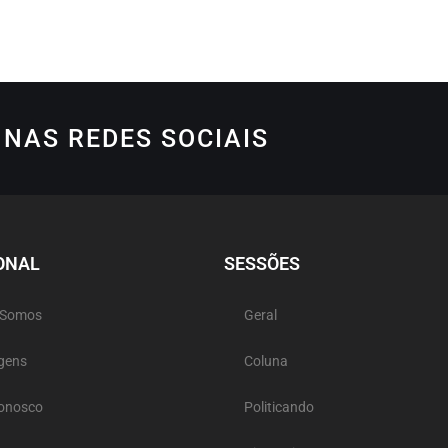
NAS REDES SOCIAIS
ONAL
SESSÕES
 Somos
Geral
gens
Coluna
Conosco
Politicando