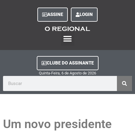
ASSINE
LOGIN
O Regional Play
Quem Somos
Clube do Assinante
Fale Conosco
Minha Conta
CLUBE DO ASSINANTE
Quinta-Feira, 6
de
Agosto
de
2026
Um novo presidente