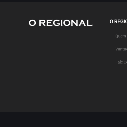
O REGI
Quem
Vanta
Fale 