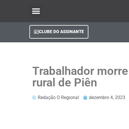
O Regional Play
Quem Somos
Clube do Assinante
Fale Conosco
Minha Conta
CLUBE DO ASSINANTE
Trabalhador morre
rural de Piên
Redação O Regional
dezembro 4, 2023