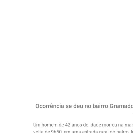
Ocorrência se deu no bairro Gramado
Um homem de 42 anos de idade morreu na manhã
volta de 9h50, em uma estrada rural do bairro.