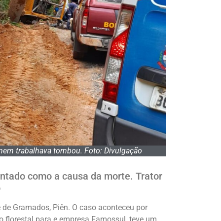
mem trabalhava tombou. Foto: Divulgação
ontado como a causa da morte. Trator
o
 de Gramados, Piên. O caso aconteceu por
o florestal para e empresa Famossul, teve um