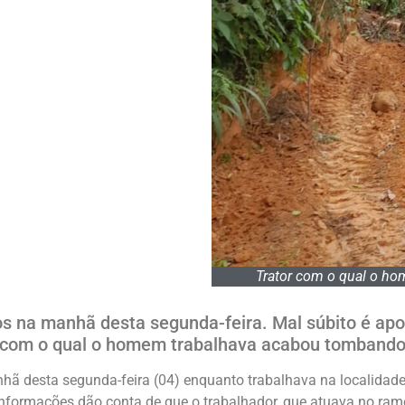
Trator com o qual o ho
s na manhã desta segunda-feira. Mal súbito é ap
com o qual o homem trabalhava acabou tomband
 desta segunda-feira (04) enquanto trabalhava na localidade
 Informações dão conta de que o trabalhador, que atuava no ram