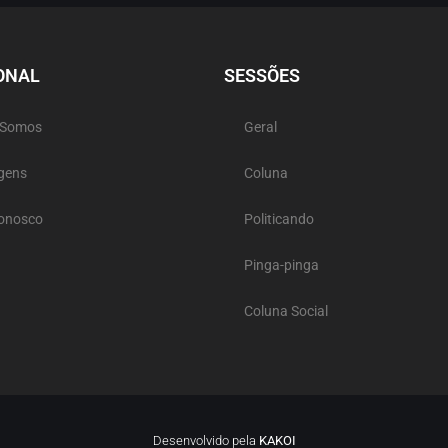
ONAL
SESSÕES
 Somos
Geral
gens
Coluna
Conosco
Politicando
Pinga-pinga
Coluna Social
Desenvolvido pela
KAKOI