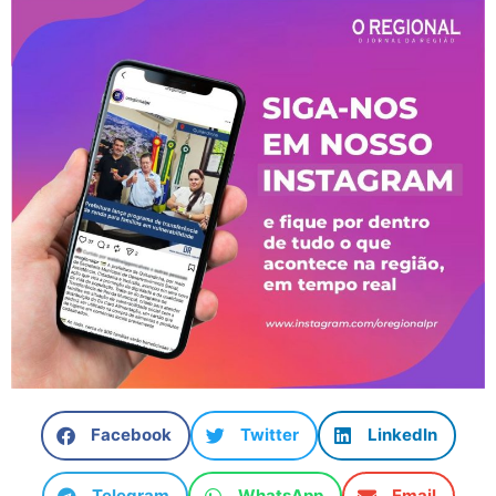
Facebook
Twitter
LinkedIn
Telegram
WhatsApp
Email