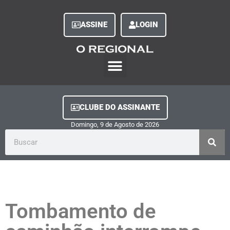
ASSINE
LOGIN
O Regional Play
Quem Somos
Clube do Assinante
Fale Conosco
Minha Conta
CLUBE DO ASSINANTE
Domingo, 9
de
Agosto
de
2026
Tombamento de