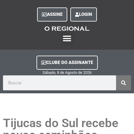
ASSINE
LOGIN
O Regional Play
Quem Somos
Clube do Assinante
Fale Conosco
Minha Conta
CLUBE DO ASSINANTE
Sábado, 8
de
Agosto
de
2026
Tijucas do Sul recebe