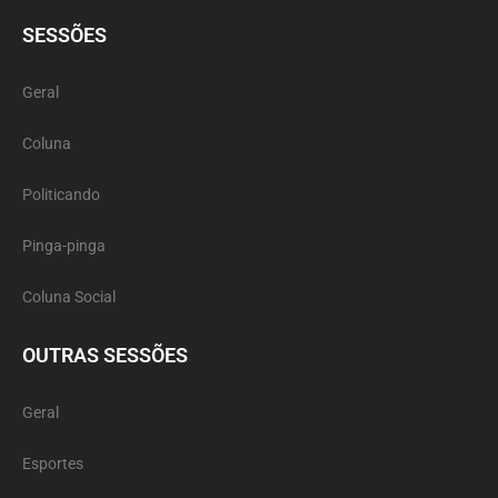
SESSÕES
Geral
Coluna
Politicando
Pinga-pinga
Coluna Social
OUTRAS SESSÕES
Geral
Esportes