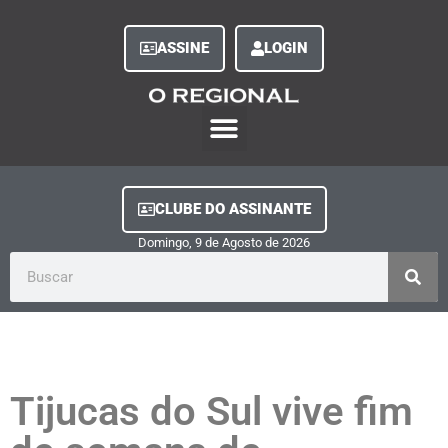
ASSINE
LOGIN
O Regional Play
Quem Somos
Clube do Assinante
Fale Conosco
Minha Conta
CLUBE DO ASSINANTE
Domingo, 9
de
Agosto
de
2026
Tijucas do Sul vive fim