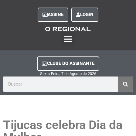
ASSINE
LOGIN
O Regional Play
Quem Somos
Clube do Assinante
Fale Conosco
Minha Conta
CLUBE DO ASSINANTE
Sexta-Feira, 7
de
Agosto
de
2026
Tijucas celebra Dia da