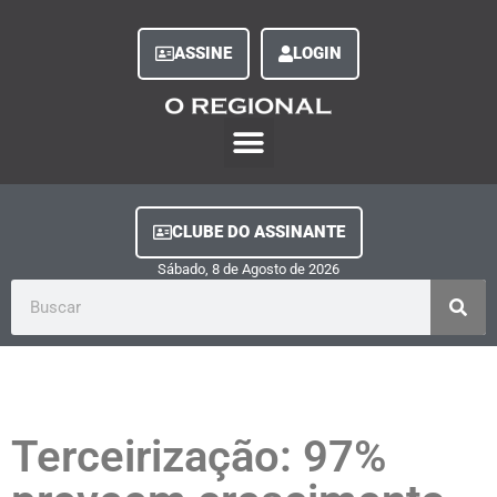
ASSINE
LOGIN
O Regional Play
Quem Somos
Clube do Assinante
Fale Conosco
Minha Conta
CLUBE DO ASSINANTE
Sábado, 8
de
Agosto
de
2026
Terceirização: 97%