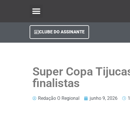
O Regional Play
Quem Somos
Clube do Assinante
Fale Conosco
Minha Conta
CLUBE DO ASSINANTE
Super Copa Tijuca
finalistas
Redação O Regional
junho 9, 2026