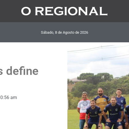
Sábado, 8
de
Agosto
de
2026
s define
10:56 am