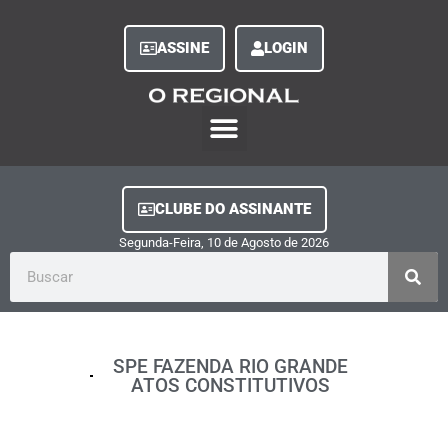
ASSINE
LOGIN
O Regional Play
Quem Somos
Clube do Assinante
Fale Conosco
Minha Conta
CLUBE DO ASSINANTE
Segunda-Feira, 10
de
Agosto
de
2026
SPE FAZENDA RIO GRANDE
ATOS CONSTITUTIVOS