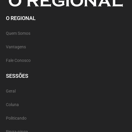
O REGIONAL
Quem Somos
Vantagens
Fale Conosco
SESSÕES
Geral
Coluna
Politicando
Pinga-pinga