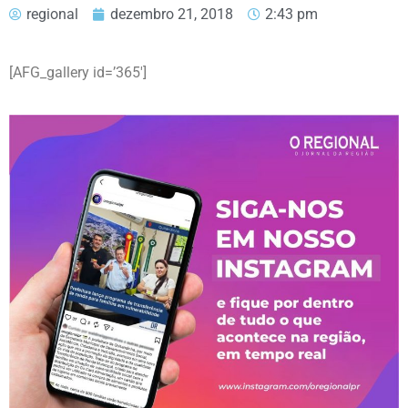
regional
dezembro 21, 2018
2:43 pm
[AFG_gallery id=’365′]