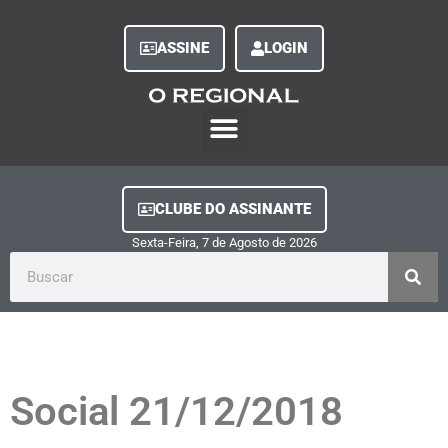
ASSINE
LOGIN
O Regional Play
Quem Somos
Clube do Assinante
Fale Conosco
Minha Conta
CLUBE DO ASSINANTE
Sexta-Feira, 7
de
Agosto
de
2026
Social 21/12/2018