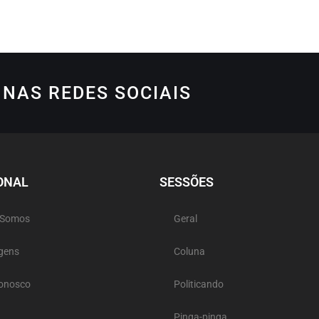
NAS REDES SOCIAIS
ONAL
SESSÕES
 Somos
Geral
gens
Coluna
Conosco
Politicando
Pinga-pinga