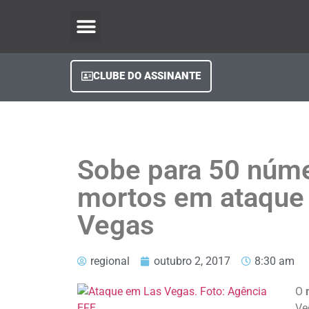
O Regional Play
Quem Somos
Clube do Assinante
Fale Conosco
Minha Conta
CLUBE DO ASSINANTE
Sobe para 50 núm
mortos em ataque
Vegas
regional
outubro 2, 2017
8:30 am
O
Ve