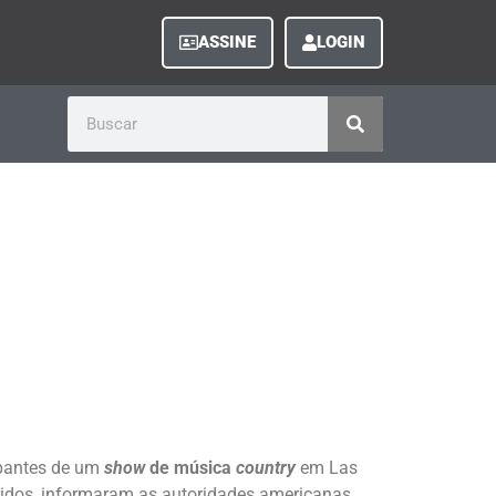
ASSINE
LOGIN
ipantes de um
show
de música
country
em Las
ridos, informaram as autoridades americanas.