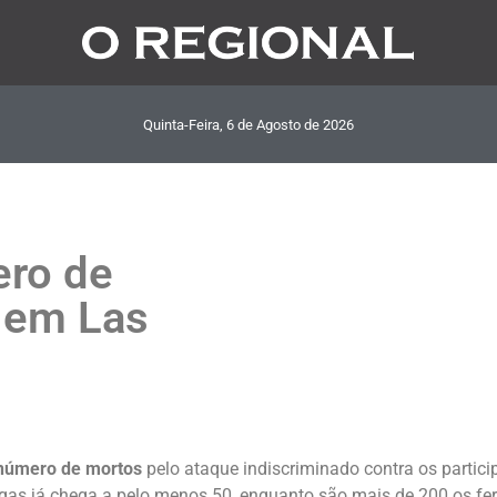
Quinta-Feira, 6
de
Agosto
de
2026
ero de
 em Las
número de mortos
pelo ataque indiscriminado contra os partic
gas já chega a pelo menos 50, enquanto são mais de 200 os fe