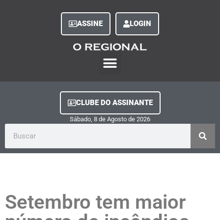
ASSINE
LOGIN
O Regional Play
Quem Somos
Clube do Assinante
Fale Conosco
Minha Conta
CLUBE DO ASSINANTE
Sábado, 8
de
Agosto
de
2026
Setembro tem maior