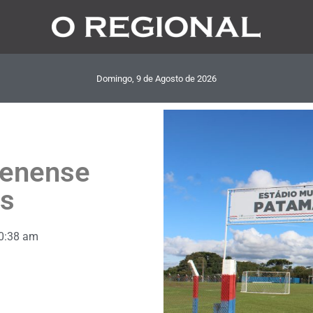
Domingo, 9
de
Agosto
de
2026
ienense
is
0:38 am