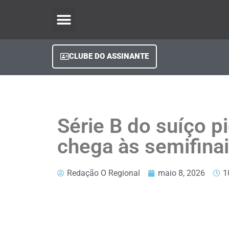
O Regional Play
Quem Somos
Clube do Assinante
Fale Conosco
Minha Conta
CLUBE DO ASSINANTE
Série B do suíço p
chega às semifina
Redação O Regional
maio 8, 2026
1