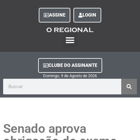
ASSINE
LOGIN
O Regional Play
Quem Somos
Clube do Assinante
Fale Conosco
Minha Conta
CLUBE DO ASSINANTE
Domingo, 9
de
Agosto
de
2026
Senado aprova