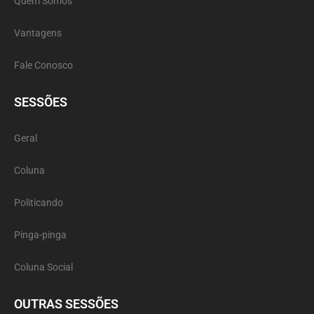
Quem Somos
Vantagens
Fale Conosco
SESSÕES
Geral
Coluna
Politicando
Pinga-pinga
Coluna Social
OUTRAS SESSÕES