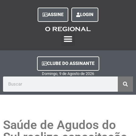
ASSINE
LOGIN
O Regional Play
Quem Somos
Clube do Assinante
Fale Conosco
Minha Conta
CLUBE DO ASSINANTE
Domingo, 9
de
Agosto
de
2026
Saúde de Agudos do