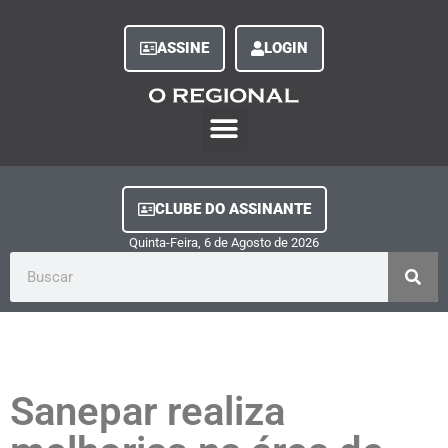
ASSINE
LOGIN
O Regional Play
Quem Somos
Clube do Assinante
Fale Conosco
Minha Conta
CLUBE DO ASSINANTE
Quinta-Feira, 6
de
Agosto
de
2026
Sanepar realiza