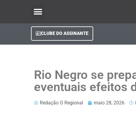
O Regional Play
Quem Somos
Clube do Assinante
Fale Conosco
Minha Conta
CLUBE DO ASSINANTE
Rio Negro se prepa
eventuais efeitos 
Redação O Regional
maio 28, 2026