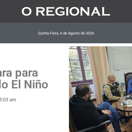
Quinta-Feira, 6
de
Agosto
de
2026
ra para
do El Niño
8:03 am