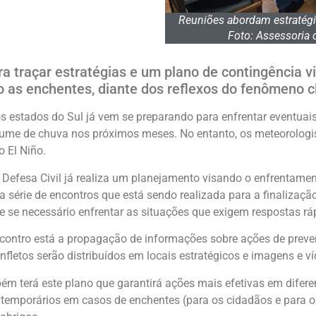
Reuniões abordam estratégia
Foto: Assessoria 
ra traçar estratégias e um plano de contingência 
 as enchentes, diante dos reflexos do fenômeno cl
os estados do Sul já vem se preparando para enfrentar eventuai
olume de chuva nos próximos meses. No entanto, os meteorologi
 El Niño.
a Defesa Civil já realiza um planejamento visando o enfrentame
ma série de encontros que está sendo realizada para a finalizaç
 e se necessário enfrentar as situações que exigem respostas rá
ncontro está a propagação de informações sobre ações de prev
letos serão distribuídos em locais estratégicos e imagens e ví
ém terá este plano que garantirá ações mais efetivas em difer
s temporários em casos de enchentes (para os cidadãos e para 