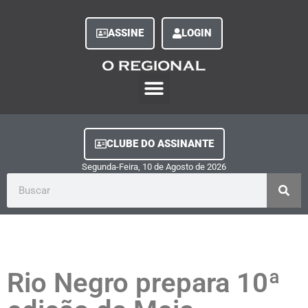
ASSINE
LOGIN
O Regional Play
Quem Somos
Clube do Assinante
Fale Conosco
Minha Conta
CLUBE DO ASSINANTE
Segunda-Feira, 10
de
Agosto
de
2026
Rio Negro prepara 10ª