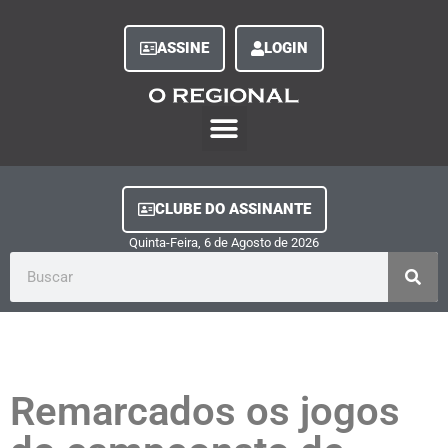
ASSINE
LOGIN
O Regional Play
Quem Somos
Clube do Assinante
Fale Conosco
Minha Conta
CLUBE DO ASSINANTE
Quinta-Feira, 6
de
Agosto
de
2026
Remarcados os jogos