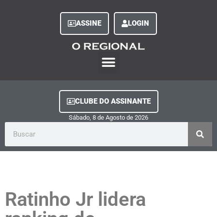
ASSINE
LOGIN
O Regional Play
Quem Somos
Clube do Assinante
Fale Conosco
Minha Conta
CLUBE DO ASSINANTE
Sábado, 8
de
Agosto
de
2026
Ratinho Jr lidera