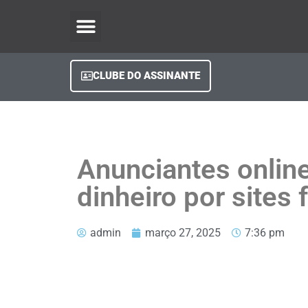
O Regional Play
Quem Somos
Clube do Assinante
Fale Conosco
Minha Conta
CLUBE DO ASSINANTE
Anunciantes onlin
dinheiro por sites 
admin
março 27, 2025
7:36 pm