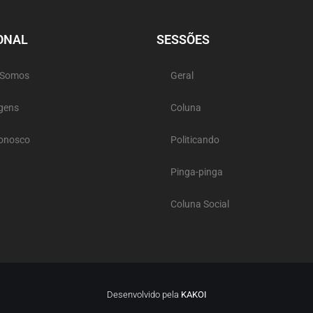
ONAL
SESSÕES
 Somos
Geral
gens
Coluna
Conosco
Politicando
Pinga-pinga
Coluna Social
Desenvolvido pela
KAKOI