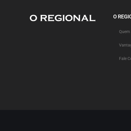
O REGI
Quem
Vanta
Fale 