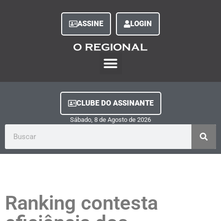
ASSINE
LOGIN
O Regional Play
Quem Somos
Clube do Assinante
Fale Conosco
Minha Conta
CLUBE DO ASSINANTE
Sábado, 8
de
Agosto
de
2026
Ranking contesta