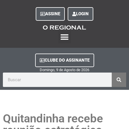
ASSINE
LOGIN
O Regional Play
Quem Somos
Clube do Assinante
Fale Conosco
Minha Conta
CLUBE DO ASSINANTE
Domingo, 9
de
Agosto
de
2026
Quitandinha recebe