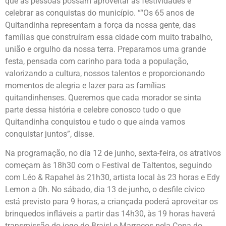
que as pessoas possam aproveitar as festividades e
celebrar as conquistas do município. ““Os 65 anos de
Quitandinha representam a força da nossa gente, das
famílias que construíram essa cidade com muito trabalho,
união e orgulho da nossa terra. Preparamos uma grande
festa, pensada com carinho para toda a população,
valorizando a cultura, nossos talentos e proporcionando
momentos de alegria e lazer para as famílias
quitandinhenses. Queremos que cada morador se sinta
parte dessa história e celebre conosco tudo o que
Quitandinha conquistou e tudo o que ainda vamos
conquistar juntos”, disse.
Na programação, no dia 12 de junho, sexta-feira, os atrativos
começam às 18h30 com o Festival de Taltentos, seguindo
com Léo & Rapahel às 21h30, artista local às 23 horas e Edy
Lemon a 0h. No sábado, dia 13 de junho, o desfile cívico
está previsto para 9 horas, a criançada poderá aproveitar os
brinquedos infláveis a partir das 14h30, às 19 horas haverá
transmissão do jogo do Braisl e Marrocos pela Copa do