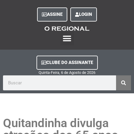
ASSINE
LOGIN
O Regional Play
Quem Somos
Clube do Assinante
Fale Conosco
Minha Conta
CLUBE DO ASSINANTE
Quinta-Feira, 6
de
Agosto
de
2026
Quitandinha divulga