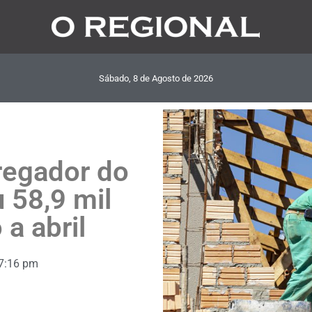
Sábado, 8
de
Agosto
de
2026
regador do
u 58,9 mil
 a abril
7:16 pm