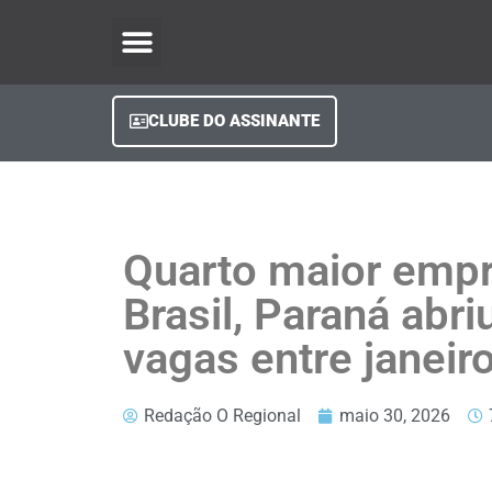
O Regional Play
Quem Somos
Clube do Assinante
Fale Conosco
Minha Conta
CLUBE DO ASSINANTE
Quarto maior emp
Brasil, Paraná abri
vagas entre janeiro
Redação O Regional
maio 30, 2026