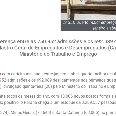
CAGED Quarto maior empregado
janeiro a ab
iferença entre as 750.952 admissões e os 692.089 
astro Geral de Empregados e Desempregados (Caged
Ministério do Trabalho e Emprego
o
com carteira assinada entre janeiro a abril, quarto melhor res
0.952 admissões e os 692.089 desligamentos nos primeiros qua
divulgado quinta-feira (28) pelo Ministério do Trabalho e Emp
ta todos os meses do ano, com 18.006 novos postos formais em
ado positivo, o Paraná chega a um estoque de 3.289.537 pesso
74), Minas Gerais (78.640) e Santa Catarina (63.006) no primeir