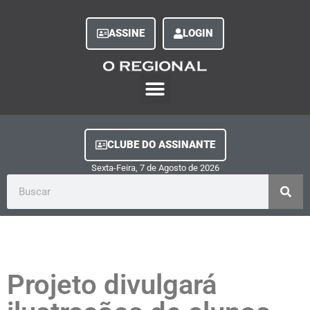
ASSINE
LOGIN
O Regional Play
Quem Somos
Clube do Assinante
Fale Conosco
Minha Conta
CLUBE DO ASSINANTE
Sexta-Feira, 7
de
Agosto
de
2026
Projeto divulgará