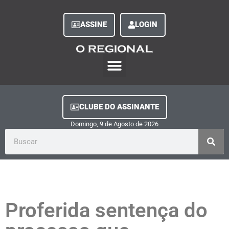
ASSINE
LOGIN
O Regional Play
Quem Somos
Clube do Assinante
Fale Conosco
Minha Conta
CLUBE DO ASSINANTE
Domingo, 9
de
Agosto
de
2026
Proferida sentença do