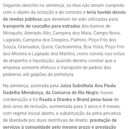
Segundo descrito na sentença, os réus não teriam cumprido
com o objeto da licitação e do contrato e
teria havido desvio
de rendas públicas
que deveriam ter sido utilizadas para
transporte de cascalho para estradas
dos bairros de
Mosquito, Aterrado Alto, Campina dos Maia, Campo Novo,
Lageado, Campina dos Crespins, Palmito, Poço Frio dos
Souza, Gramados, Quicé, Cachoeirinha, Boa Vista, Poço Frio
dos Moreira e Lageado dos Martins, como consta nas notas
de empenho e liquidação, quando deveria constar que a
empresa somente efetuou o transporte de pedras das
pedreiras até galpões da prefeitura.
Na sentença, assinada pela
Juíza Substituta Ana Paula
Gadelha Mendonça, da Comarca de Rio Negro
, houve
condenação e foi
fixada a Dranka e Brand pena-base
de
dois anos de reclusão, aumentada para 3 anos e 4 meses,
com regime inicial aberto, e substituição da pena privativa
de liberdade por duas restritivas de direito:
prestação de
serviços à comunidade pelo mesmo prazo e prestação