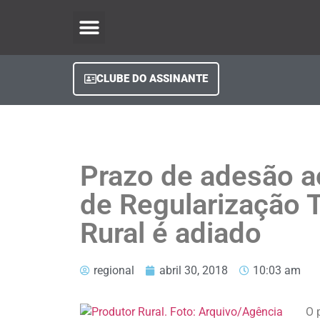
O Regional Play
Quem Somos
Clube do Assinante
Fale Conosco
Minha Conta
CLUBE DO ASSINANTE
Prazo de adesão 
de Regularização T
Rural é adiado
regional
abril 30, 2018
10:03 am
O 