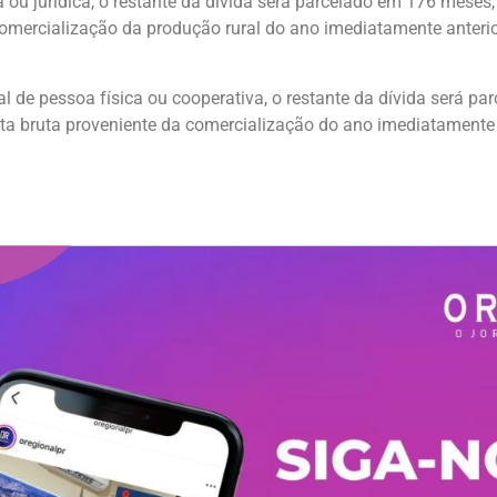
ca ou jurídica, o restante da dívida será parcelado em 176 meses
comercialização da produção rural do ano imediatamente anteri
al de pessoa física ou cooperativa, o restante da dívida será pa
ta bruta proveniente da comercialização do ano imediatamente 