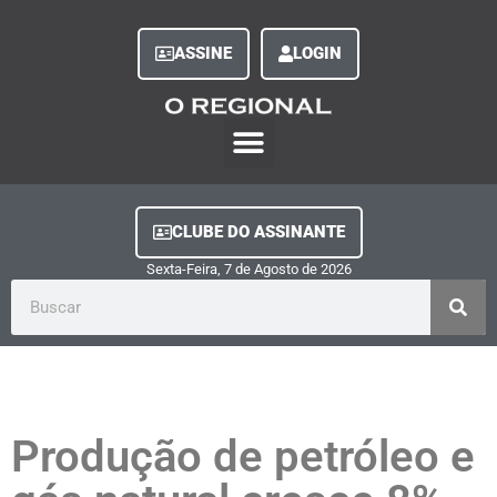
ASSINE
LOGIN
O Regional Play
Quem Somos
Clube do Assinante
Fale Conosco
Minha Conta
CLUBE DO ASSINANTE
Sexta-Feira, 7
de
Agosto
de
2026
Produção de petróleo e