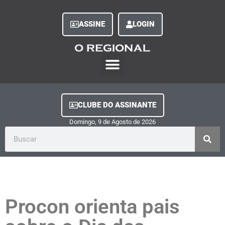
ASSINE
LOGIN
O Regional Play
Quem Somos
Clube do Assinante
Fale Conosco
Minha Conta
CLUBE DO ASSINANTE
Domingo, 9
de
Agosto
de
2026
Procon orienta pais