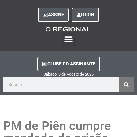
ASSINE
LOGIN
O Regional Play
Quem Somos
Clube do Assinante
Fale Conosco
Minha Conta
CLUBE DO ASSINANTE
Sábado, 8
de
Agosto
de
2026
PM de Piên cumpre