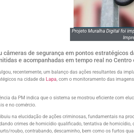
Projeto Muralha Digital foi i
Impre
ou câmeras de segurança em pontos estratégicos 
itidas e acompanhadas em tempo real no Centro 
ivulgou, recentemente, um balanço das ações resultantes da imp
atégicos na cidade da
Lapa
, com o monitoramento das imagens
igência da PM indica que o sistema se mostrou eficiente com elu
ais e no comércio.
ribuiu na elucidação de ações criminosas, fundamentais na pr
dando crimes de homicídio qualificado, tentativa de homicídio, d
 furto/roubo, contrabando, descaminho, bem como os furtos qu