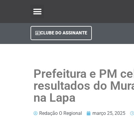
O Regional Play
Quem Somos
Clube do Assinante
Fale Conosco
Minha Conta
CLUBE DO ASSINANTE
Prefeitura e PM c
resultados do Mura
na Lapa
Redação O Regional
março 25, 2025