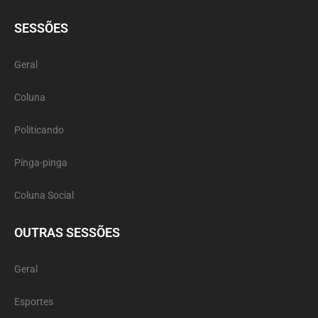
SESSÕES
Geral
Coluna
Politicando
Pinga-pinga
Coluna Social
OUTRAS SESSÕES
Geral
Esportes