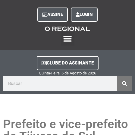
ASSINE
LOGIN
O Regional Play
Quem Somos
Clube do Assinante
Fale Conosco
Minha Conta
CLUBE DO ASSINANTE
Quinta-Feira, 6
de
Agosto
de
2026
Prefeito e vice-prefeito