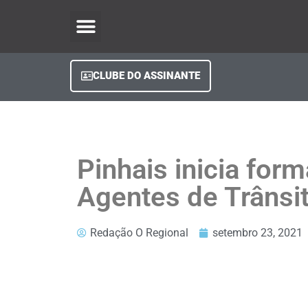
O Regional Play
Quem Somos
Clube do Assinante
Fale Conosco
Minha Conta
CLUBE DO ASSINANTE
Pinhais inicia for
Agentes de Trânsi
Redação O Regional
setembro 23, 2021