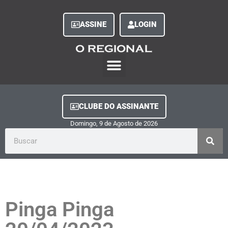
ASSINE
LOGIN
O Regional Play
Quem Somos
Clube do Assinante
Fale Conosco
Minha Conta
CLUBE DO ASSINANTE
Domingo, 9
de
Agosto
de
2026
Pinga Pinga