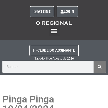
ASSINE
LOGIN
O Regional Play
Quem Somos
Clube do Assinante
Fale Conosco
Minha Conta
CLUBE DO ASSINANTE
Sábado, 8
de
Agosto
de
2026
Pinga Pinga