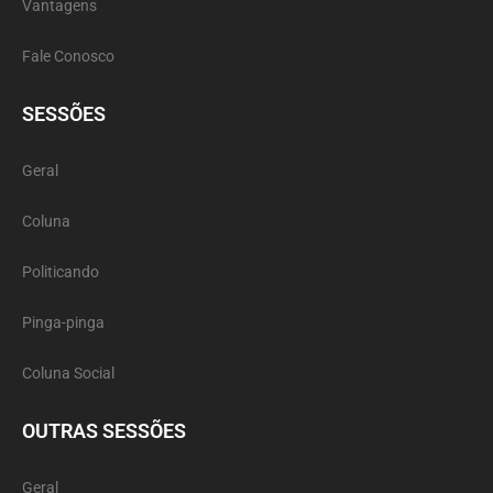
Vantagens
Fale Conosco
SESSÕES
Geral
Coluna
Politicando
Pinga-pinga
Coluna Social
OUTRAS SESSÕES
Geral