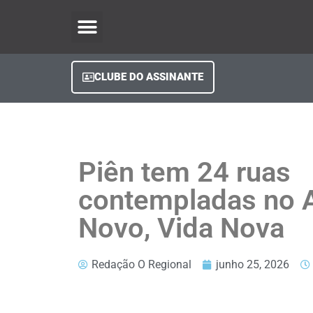
O Regional Play
Quem Somos
Clube do Assinante
Fale Conosco
Minha Conta
CLUBE DO ASSINANTE
Piên tem 24 ruas
contempladas no A
Novo, Vida Nova
Redação O Regional
junho 25, 2026