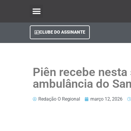
O Regional Play
Quem Somos
Clube do Assinante
Fale Conosco
Minha Conta
CLUBE DO ASSINANTE
Piên recebe nesta 
ambulância do Sa
Redação O Regional
março 12, 2026