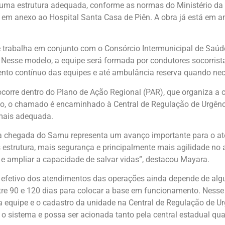
ma estrutura adequada, conforme as normas do Ministério da Saú
m anexo ao Hospital Santa Casa de Piên. A obra já está em an
e trabalha em conjunto com o Consórcio Intermunicipal de Saúd
 Nesse modelo, a equipe será formada por condutores socorrist
ento contínuo das equipes e até ambulância reserva quando nec
corre dentro do Plano de Ação Regional (PAR), que organiza a c
o, o chamado é encaminhado à Central de Regulação de Urgênci
 mais adequada.
 a chegada do Samu representa um avanço importante para o a
is estrutura, mais segurança e principalmente mais agilidade n
a e ampliar a capacidade de salvar vidas”, destacou Mayara.
efetivo dos atendimentos das operações ainda depende de alg
ntre 90 e 120 dias para colocar a base em funcionamento. Ness
da equipe e o cadastro da unidade na Central de Regulação de U
 o sistema e possa ser acionada tanto pela central estadual qu