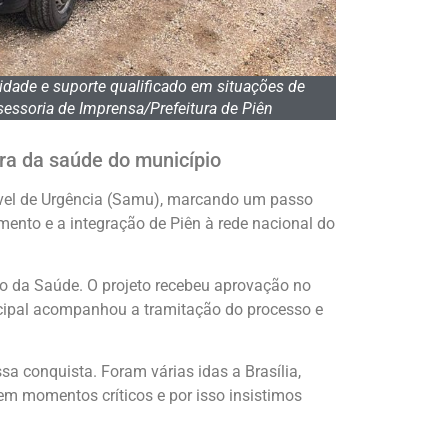
lidade e suporte qualificado em situações de
essoria de Imprensa/Prefeitura de Piên
ura da saúde do município
óvel de Urgência (Samu), marcando um passo
mento e a integração de Piên à rede nacional do
io da Saúde. O projeto recebeu aprovação no
nicipal acompanhou a tramitação do processo e
a conquista. Foram várias idas a Brasília,
em momentos críticos e por isso insistimos