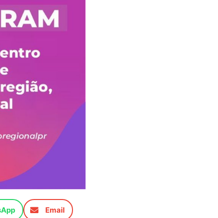
sApp
Email