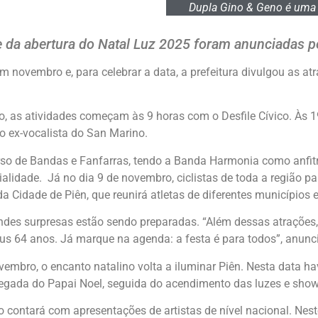
Dupla Gino & Geno é uma 
e da abertura do Natal Luz 2025 foram anunciadas p
 novembro e, para celebrar a data, a prefeitura divulgou as a
o, as atividades começam às 9 horas com o Desfile Cívico. Às 
 ex-vocalista do San Marino.
rso de Bandas e Fanfarras, tendo a Banda Harmonia como anfitr
dade. Já no dia 9 de novembro, ciclistas de toda a região par
da Cidade de Piên, que reunirá atletas de diferentes municípios
ndes surpresas estão sendo preparadas. “Além dessas atrações
 64 anos. Já marque na agenda: a festa é para todos”, anunc
embro, o encanto natalino volta a iluminar Piên. Nesta data ha
hegada do Papai Noel, seguida do acendimento das luzes e show
contará com apresentações de artistas de nível nacional. Nes