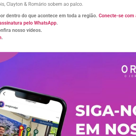
pois, Clayton & Romário sobem ao palco.
 por dentro do que acontece em toda a região.
Conecte-se com a
assinatura pelo WhatsApp
.
nfira nosso vídeos.
m
.