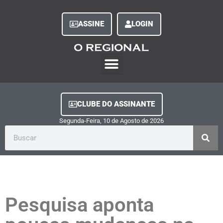
ASSINE
LOGIN
O Regional Play
Quem Somos
Clube do Assinante
Fale Conosco
Minha Conta
CLUBE DO ASSINANTE
Segunda-Feira, 10
de
Agosto
de
2026
Pesquisa aponta