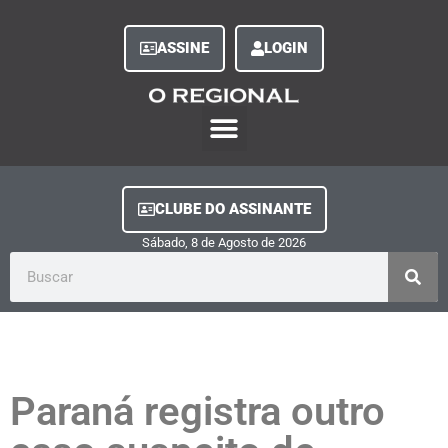
ASSINE
LOGIN
O Regional Play
Quem Somos
Clube do Assinante
Fale Conosco
Minha Conta
CLUBE DO ASSINANTE
Sábado, 8
de
Agosto
de
2026
Paraná registra outro