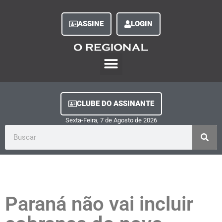
ASSINE
LOGIN
O Regional Play
Quem Somos
Clube do Assinante
Fale Conosco
Minha Conta
CLUBE DO ASSINANTE
Sexta-Feira, 7
de
Agosto
de
2026
Paraná não vai incluir