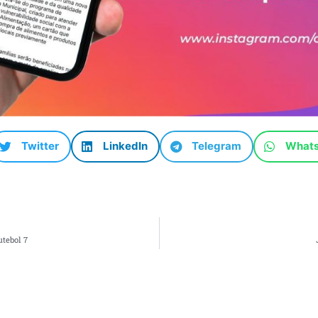
Twitter
LinkedIn
Telegram
What
tebol 7