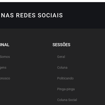
NAS REDES SOCIAIS
ONAL
SESSÕES
 Somos
Geral
gens
Coluna
Conosco
Politicando
Pinga-pinga
Coluna Social