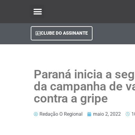
O Regional Play
Quem Somos
Clube do Assinante
Fale Conosco
Minha Conta
CLUBE DO ASSINANTE
Paraná inicia a se
da campanha de v
contra a gripe
Redação O Regional
maio 2, 2022
1