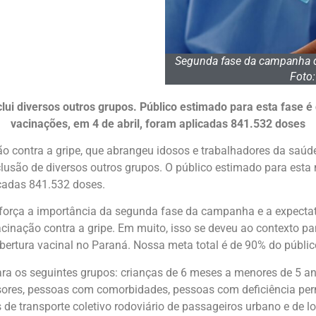
Segunda fase da campanha d
Foto
ui diversos outros grupos. Público estimado para esta fase é 
vacinações, em 4 de abril, foram aplicadas 841.532 doses
 contra a gripe, que abrangeu idosos e trabalhadores da saúde,
usão de diversos outros grupos. O público estimado para esta 
icadas 841.532 doses.
reforça a importância da segunda fase da campanha e a expecta
cinação contra a gripe. Em muito, isso se deveu ao contexto
rtura vacinal no Paraná. Nossa meta total é de 90% do público
a os seguintes grupos: crianças de 6 meses a menores de 5 ano
ssores, pessoas com comorbidades, pessoas com deficiência pe
de transporte coletivo rodoviário de passageiros urbano e de lo