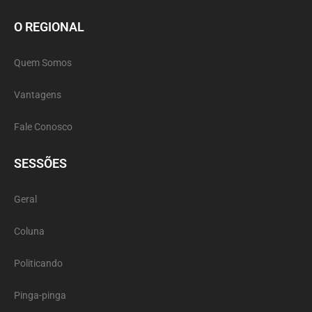
O REGIONAL
Quem Somos
Vantagens
Fale Conosco
SESSÕES
Geral
Coluna
Politicando
Pinga-pinga