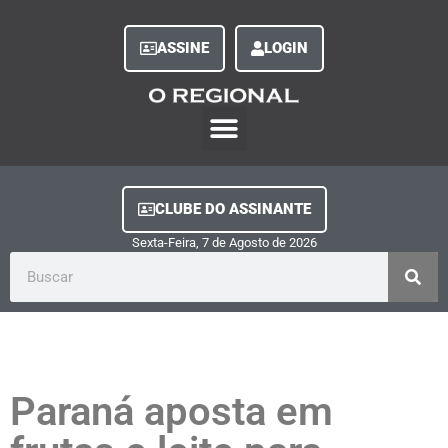
ASSINE
LOGIN
O Regional Play
Quem Somos
Clube do Assinante
Fale Conosco
Minha Conta
CLUBE DO ASSINANTE
Sexta-Feira, 7
de
Agosto
de
2026
Paraná aposta em