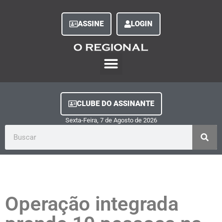
ASSINE
LOGIN
O Regional Play
Quem Somos
Clube do Assinante
Fale Conosco
Minha Conta
CLUBE DO ASSINANTE
Sexta-Feira, 7
de
Agosto
de
2026
Operação integrada