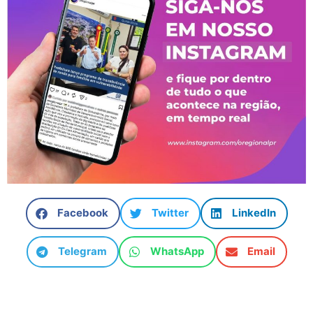
Facebook
Twitter
LinkedIn
Telegram
WhatsApp
Email